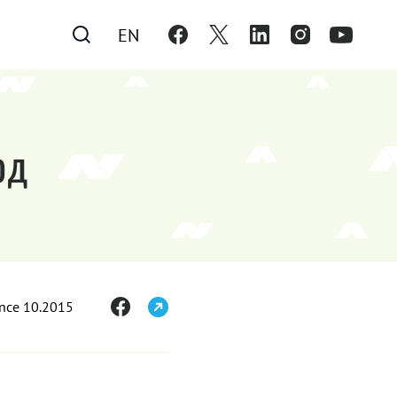
EN
од
ince 10.2015