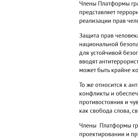
Члены Платформы гра
представляет террори
реализации прав чел
Защита прав человека
национальной безопа
для устойчивой безоп
вводят антитеррорис
может быть крайне к
То же относится к ан
конфликты и обеспечи
противостояния и чу
как свобода слова, с
Члены Платформы гра
проектировании и пр