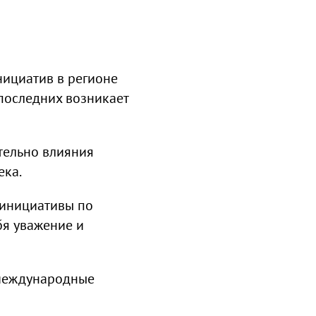
нициатив в регионе
 последних возникает
тельно влияния
ека.
и инициативы по
бя уважение и
е международные