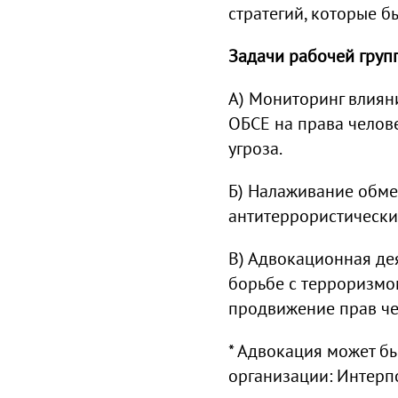
стратегий, которые б
Задачи рабочей груп
А) Мониторинг влиян
ОБСЕ на права челове
угроза.
Б) Налаживание обме
антитеррористически
В) Адвокационная дея
борьбе с терроризмо
продвижение прав че
* Адвокация может бы
организации: Интерпо