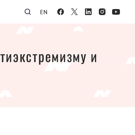
EN
нтиэкстремизму и