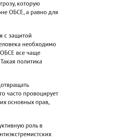
грозу, которую
оне ОБСЕ, а равно для
я с защитой
человека необходимо
 ОБСЕ все чаще
 Такая политика
дотвращать
ого часто провоцирует
их основных прав,
уктивную роль в
нтиэкстремистских